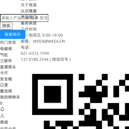
关于维嘉
认识维嘉
产品部门
服务条款
搜索
工作时间
智能询价
周一到周五 9:00-18:00
邮箱：WKEA@WKEA.CN
热门搜索
电话：
电磁阀
021-6372 1599
气缸
137 0180 2544 ( 微信同号 )
三联件
直通接头
卡尺
安全帽
口罩
叠加阀
我的购物车
0
商城
全部分类