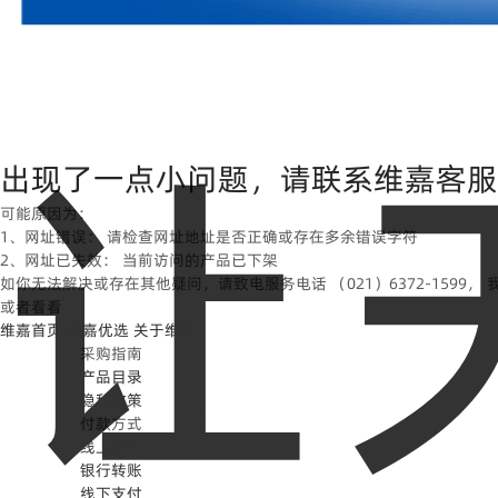
出现了一点小问题，请联系维嘉客服
可能原因为：
1、
网址错误：
请检查网址地址是否正确或存在多余错误字符
2、
网址已失效：
当前访问的产品已下架
如你无法解决或存在其他疑问，请致电服务电话 （021）6372-1599，
或者看看
维嘉首页
维嘉优选
关于维嘉
采购指南
产品目录
隐私政策
付款方式
线上支付
银行转账
线下支付